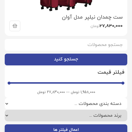
ست چمدان نیلپر مدل آوان
27,830,000
تومان
جستجو کنید
فیلتر قیمت
1,958,000
تومان
—
27,830,000
تومان
اعمال فیلتر ها