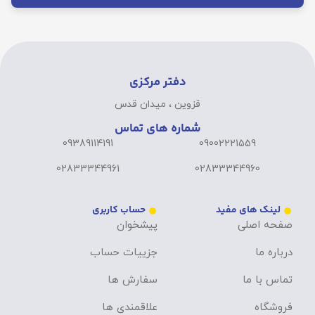
دفتر مرکزی
قزوین ، میدان قدس
شماره های تماس
09389114191
09002221559
02833344961
02833344960
لینک های مفید
حساب کاربری
صفحه اصلی
پیشخوان
درباره ما
جزییات حساب
تماس با ما
سفارش ها
فروشگاه
علاقمندی ها