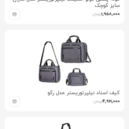
سایز کوچک
1,958,000
تومان
کیف اسناد نیلپرتوریستر مدل رکو
4,961,000
تومان