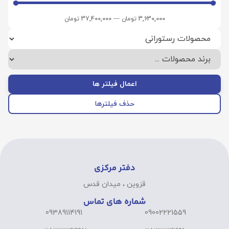
3,630,000
تومان
—
37,400,000
تومان
اعمال فیلتر ها
حذف فیلترها
دفتر مرکزی
قزوین ، میدان قدس
شماره های تماس
09389114191
09002221559