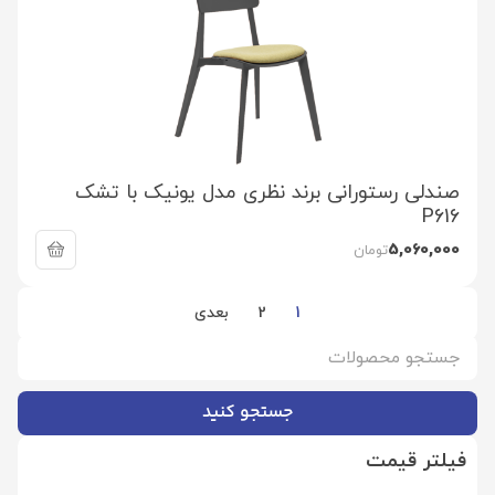
صندلی رستورانی برند نظری مدل یونیک با تشک
P616
5,060,000
تومان
1
2
بعدی
جستجو کنید
فیلتر قیمت