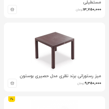
مستطیلی
13,750,000
تومان
میز رستورانی برند نظری مدل حصیری بوستون
9,350,000
تومان
1%