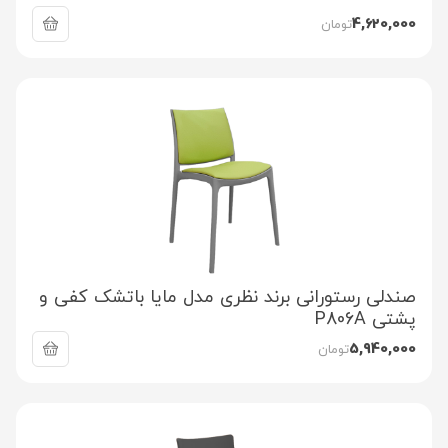
4,620,000
تومان
صندلی رستورانی برند نظری مدل مایا باتشک کفی و
پشتی P806A
5,940,000
تومان