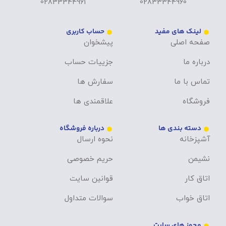
02833344961
02833344960
لینک های مفید
حساب کاربری
صفحه اصلی
پیشخوان
درباره ما
جزییات حساب
تماس با ما
سفارش ها
فروشگاه
علاقمندی ها
دسته بندی ها
درباره فروشگاه
آشپزخانه
نحوه ارسال
نشیمن
حریم خصوصی
اتاق کار
قوانین سایت
اتاق خواب
سوالات متداول
مجوز های سایت