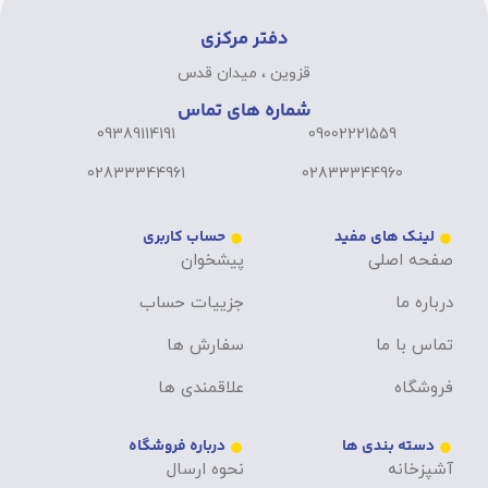
دفتر مرکزی
قزوین ، میدان قدس
شماره های تماس
09389114191
09002221559
02833344961
02833344960
لینک های مفید
حساب کاربری
صفحه اصلی
پیشخوان
درباره ما
جزییات حساب
تماس با ما
سفارش ها
فروشگاه
علاقمندی ها
دسته بندی ها
درباره فروشگاه
آشپزخانه
نحوه ارسال