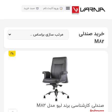
ورود/ثبت نام
سبد خرید
خرید صندلی
M82
1%
صندلی کارشناسی برند لیو مدل M82
50,600,000