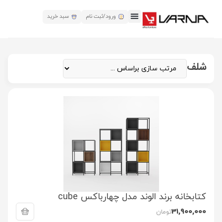
ورود/ثبت نام
سبد خرید
تماس باما
صفحه اصلی
شلف
کتابخانه برند الوند مدل چهارباکس cube
31,900,000
تومان