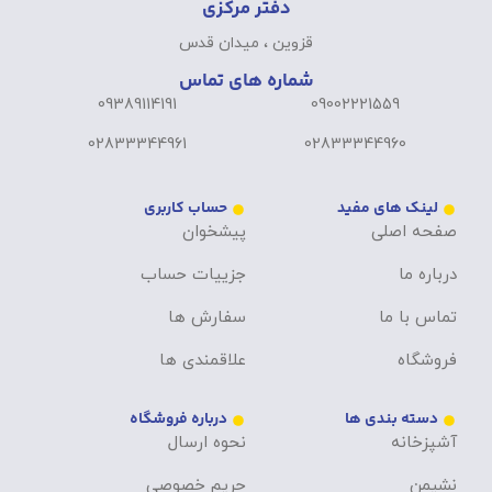
دفتر مرکزی
قزوین ، میدان قدس
شماره های تماس
09389114191
09002221559
02833344961
02833344960
لینک های مفید
حساب کاربری
صفحه اصلی
پیشخوان
درباره ما
جزییات حساب
تماس با ما
سفارش ها
فروشگاه
علاقمندی ها
دسته بندی ها
درباره فروشگاه
آشپزخانه
نحوه ارسال
نشیمن
حریم خصوصی