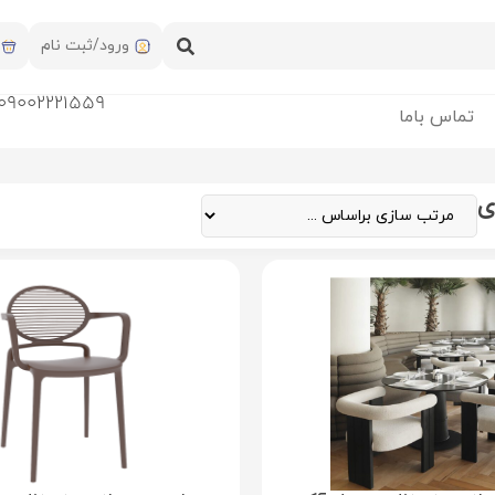
ورود/ثبت نام
09002221559
تماس باما
ی