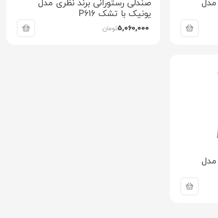
 مدل
صندلی رستورانی برند نظری مدل
یونیک با تشک P616
5,060,000
تومان
 مدل