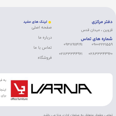
دفتر مرکزی
لینک های مفید
صفحه اصلی
قزوین ، میدان قدس
درباره ما
شماره های تماس
09389114191
09002221559
تماس با ما
02833344961
02833344960
فروشگاه
به فر
اینجا
برای 
تمامی حقوق متعلق به مبلمان اداری ورنا می باشد.