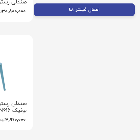
صندلی رستور
اعمال فیلتر ها
30,800,000
ت
صندلی رستور
یونیک N616
3,960,000
توم