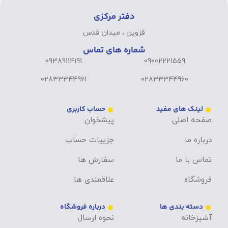
دفتر مرکزی
قزوین ، میدان قدس
شماره های تماس
09389114191
09002221559
02833344961
02833344960
لینک های مفید
حساب کاربری
صفحه اصلی
پیشخوان
درباره ما
جزییات حساب
تماس با ما
سفارش ها
فروشگاه
علاقمندی ها
دسته بندی ها
درباره فروشگاه
آشپزخانه
نحوه ارسال