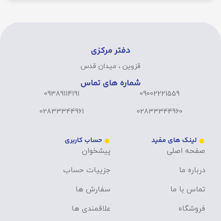
دفتر مرکزی
قزوین ، میدان قدس
شماره های تماس
09389114191
09002221559
02833344961
02833344960
لینک های مفید
حساب کاربری
صفحه اصلی
پیشخوان
درباره ما
جزییات حساب
تماس با ما
سفارش ها
فروشگاه
علاقمندی ها