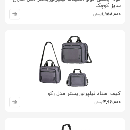
سایز کوچک
1,958,000
تومان
کیف اسناد نیلپرتوریستر مدل رکو
4,961,000
تومان