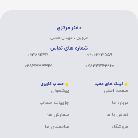
دفتر مرکزی
قزوین ، میدان قدس
شماره های تماس
09389114191
09002221559
02833344961
02833344960
لینک های مفید
حساب کاربری
صفحه اصلی
پیشخوان
درباره ما
جزییات حساب
تماس با ما
سفارش ها
فروشگاه
علاقمندی ها