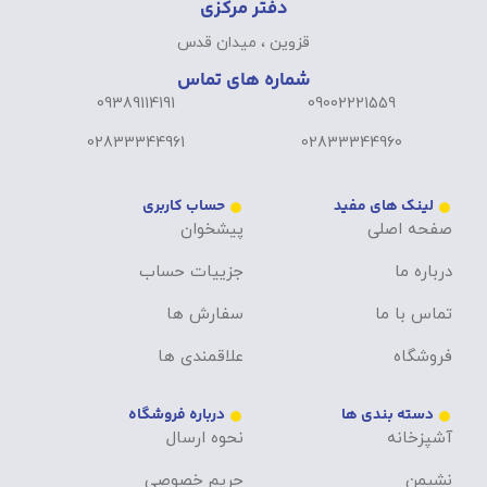
دفتر مرکزی
قزوین ، میدان قدس
شماره های تماس
09389114191
09002221559
02833344961
02833344960
لینک های مفید
حساب کاربری
صفحه اصلی
پیشخوان
درباره ما
جزییات حساب
تماس با ما
سفارش ها
فروشگاه
علاقمندی ها
دسته بندی ها
درباره فروشگاه
آشپزخانه
نحوه ارسال
نشیمن
حریم خصوصی