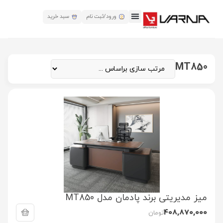
ورود/ثبت نام
سبد خرید
MT850
میز مدیریتی برند پادمان مدل MT850
408,870,000
تومان