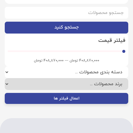
جستجو کنید
فیلتر قیمت
408,870,000
تومان
—
408,870,000
تومان
اعمال فیلتر ها