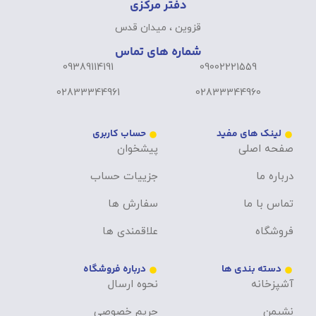
دفتر مرکزی
قزوین ، میدان قدس
شماره های تماس
09389114191
09002221559
02833344961
02833344960
لینک های مفید
حساب کاربری
صفحه اصلی
پیشخوان
درباره ما
جزییات حساب
تماس با ما
سفارش ها
فروشگاه
علاقمندی ها
دسته بندی ها
درباره فروشگاه
آشپزخانه
نحوه ارسال
نشیمن
حریم خصوصی