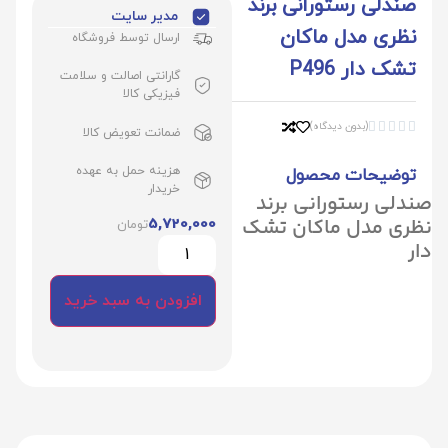
صندلی رستورانی برند
مدیر سایت
نظری مدل ماکان
ارسال توسط فروشگاه
تشک دار P496
گارانتی اصالت و سلامت
فیزیکی کالا
(بدون دیدگاه)





ضمانت تعویض کالا
هزینه حمل به عهده
توضیحات محصول
خریدار
صندلی رستورانی برند
نظری مدل ماکان تشک
5,720,000
تومان
دار
افزودن به سبد خرید