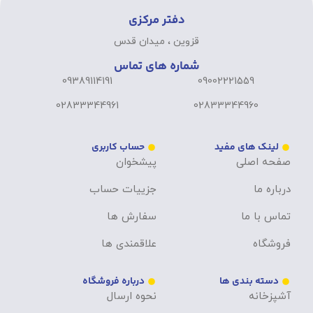
دفتر مرکزی
قزوین ، میدان قدس
شماره های تماس
09389114191
09002221559
02833344961
02833344960
لینک های مفید
حساب کاربری
صفحه اصلی
پیشخوان
درباره ما
جزییات حساب
تماس با ما
سفارش ها
فروشگاه
علاقمندی ها
دسته بندی ها
درباره فروشگاه
آشپزخانه
نحوه ارسال