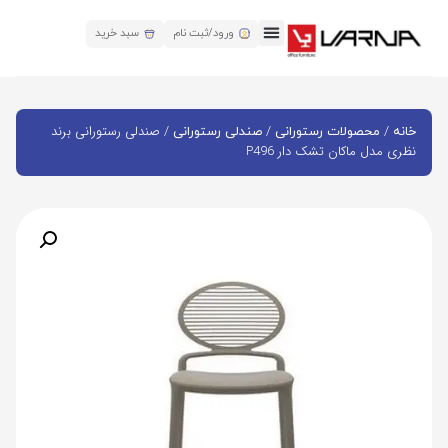
ورود/ثبت نام
سبد خرید
/
/
/ صندلی رستورانی برند
خانه
محصولات رستورانی
صندلی رستورانی
نظری مدل ماکان تشک دار P496