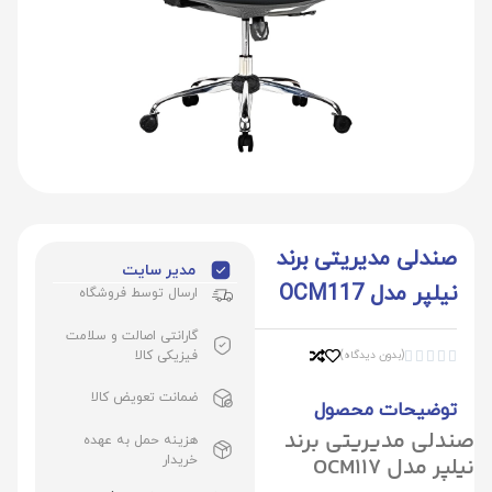
صندلی مدیریتی برند
مدیر سایت
نیلپر مدل OCM117
ارسال توسط فروشگاه
گارانتی اصالت و سلامت
فیزیکی کالا
(بدون دیدگاه)





ضمانت تعویض کالا
توضیحات محصول
صندلی مدیریتی برند
هزینه حمل به عهده
نیلپر مدل OCM117
خریدار