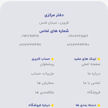
دفتر مرکزی
قزوین ، میدان قدس
شماره های تماس
09389114191
09002221559
02833344961
02833344960
لینک های مفید
حساب کاربری
صفحه اصلی
پیشخوان
درباره ما
جزییات حساب
تماس با ما
سفارش ها
فروشگاه
علاقمندی ها
دسته بندی ها
درباره فروشگاه