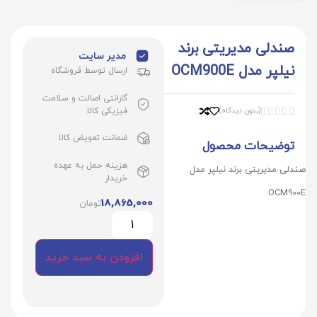
صندلی مدیریتی برند
مدیر سایت
نیلپر مدل OCM900E
ارسال توسط فروشگاه
گارانتی اصالت و سلامت
فیزیکی کالا
(بدون دیدگاه)





ضمانت تعویض کالا
توضیحات محصول
هزینه حمل به عهده
صندلی مدیریتی برند نیلپر مدل
خریدار
OCM900E
18,865,000
تومان
افزودن به سبد خرید