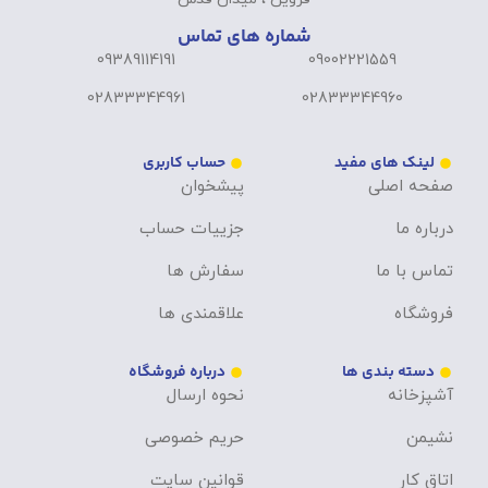
شماره های تماس
09389114191
09002221559
02833344961
02833344960
لینک های مفید
حساب کاربری
صفحه اصلی
پیشخوان
درباره ما
جزییات حساب
تماس با ما
سفارش ها
فروشگاه
علاقمندی ها
دسته بندی ها
درباره فروشگاه
آشپزخانه
نحوه ارسال
نشیمن
حریم خصوصی
اتاق کار
قوانین سایت