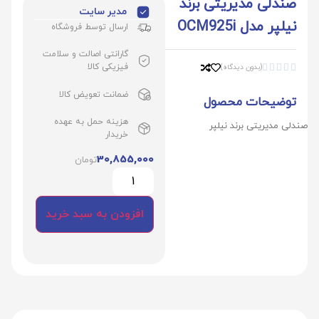
صندلی مدیریتی برند
مدیر سایت
نیلپر مدل OCM925i
ارسال توسط فروشگاه
گارانتی اصالت و سلامت
فیزیکی کالا
(بدون دیدگاه)





ضمانت تعویض کالا
توضیحات محصول
هزینه حمل به عهده
صندلی مدیریتی برند نیلپر
خریدار
30,855,000
تومان
افزودن به سبد خرید