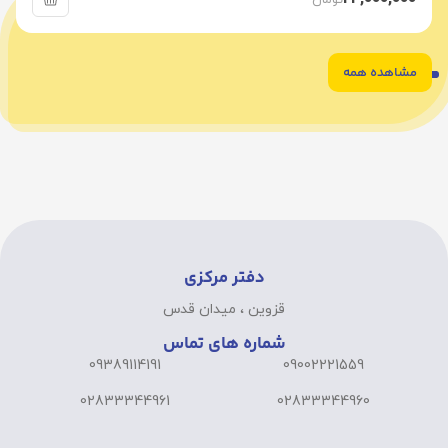
مشاهده همه
6
5
4
3
2
1
دفتر مرکزی
قزوین ، میدان قدس
شماره های تماس
09389114191
09002221559
02833344961
02833344960