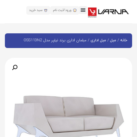
ورود/ثبت نام
سبد خرید
/
/
/ مبلمان اداری برند نیلپر مدل OSS113N2
خانه
مبل
مبل اداری