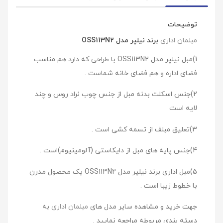
توضیحات
مبلمان اداری
برند نیلپر مدل OSS113N2
1)مبل نیلپر مدل OSS113N2 با طراحی که دارد هم مناسب
فضای اداره و هم فضای خانه شماست .
2)جنس اسکلت بدنه مبل از جنس چوب نراد روس و چند
لایه است
3)تعلیق مبلف از تسمه کشی است .
4)جنس پایه های مبل از دایکاستی (آلومینیوم)است .
5)مبل اداری برند نیلپر مدل OSS113N2 یک محصول مدرن
با خطوط زیبا است .
جهت خرید و مشاهده سایر مدل های
مبلمان اداری
به
دسته بندی مربوطه مراجعه نمایید .