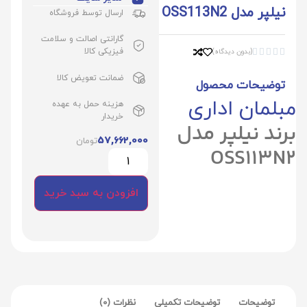
نیلپر مدل OSS113N2
ارسال توسط فروشگاه
گارانتی اصالت و سلامت
فیزیکی کالا
(بدون دیدگاه)





ضمانت تعویض کالا
توضیحات محصول
مبلمان اداری
هزینه حمل به عهده
خریدار
برند نیلپر مدل
57,662,000
تومان
OSS113N2
افزودن به سبد خرید
توضیحات
توضیحات تکمیلی
نظرات (0)