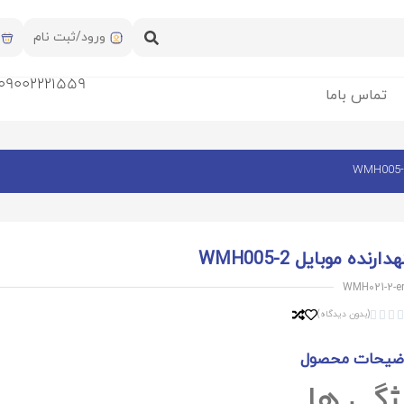
ورود/ثبت نام
09002221559
تماس باما
دارنده موبایل WMH005-2
WMH021-2-e
(بدون دیدگاه)



ضیحات محصول
ژگی ها