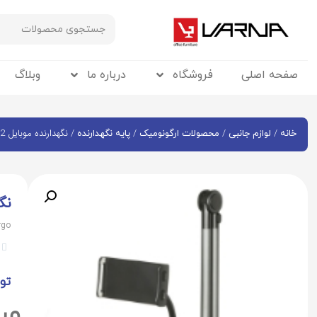
صفحه اصلی
فروشگاه
درباره ما
وبلاگ
/
/
/
/ نگهدارنده موبایل WMH005-2
خانه
لوازم جانبی
محصولات ارگونومیک
پایه نگهدارنده
نگه
rgo


تو
وی