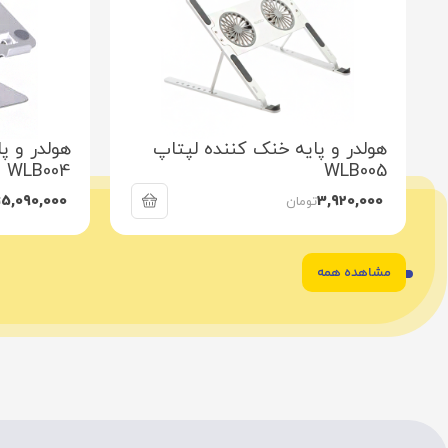
هولدر و پایه خنک کننده لپتاپ
هولدر و پ
WLB004
WLB005
5,090,000
3,920,000
تومان
ت
مشاهده همه
6
5
4
3
2
1