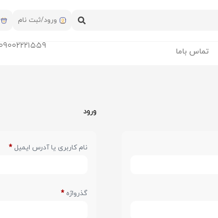
ورود/ثبت نام
09002221559
تماس باما
ورود
نام کاربری یا آدرس ایمیل
*
گذرواژه
*