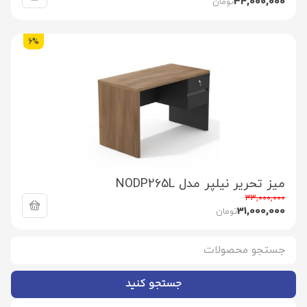
34,000,000
تومان
6%
میز تحریر نیلپر مدل NODP265L
33,000,000
31,000,000
تومان
جستجو کنید