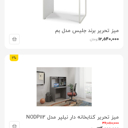
میز تحریر برند جلیس مدل بم
12,540,000
تومان
6%
میز تحریر کتابخانه دار نیلپر مدل NODP112
36,080,000