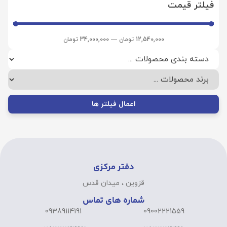
فیلتر قیمت
12,540,000
تومان
—
34,000,000
تومان
اعمال فیلتر ها
دفتر مرکزی
قزوین ، میدان قدس
شماره های تماس
09389114191
09002221559