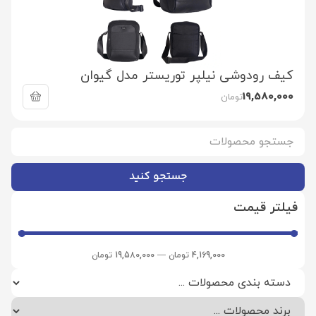
کیف رودوشی نیلپر توریستر مدل گیوان
19,580,000
تومان
جستجو کنید
فیلتر قیمت
4,169,000
تومان
—
19,580,000
تومان