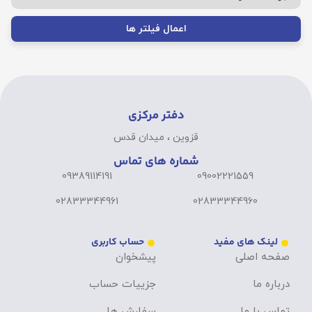
اعمال فیلتر ها
دفتر مرکزی
قزوین ، میدان قدس
شماره های تماس
09389114191
09002221559
02833344961
02833344960
لینک های مفید
حساب کاربری
صفحه اصلی
پیشخوان
درباره ما
جزییات حساب
تماس با ما
سفارش ها