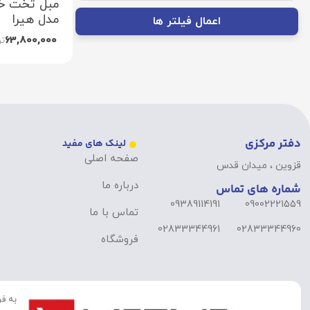
مبل تخت خو
مدل هیرا
اعمال فیلتر ها
63,800,000
تو
دفتر مرکزی
لینک های مفید
صفحه اصلی
قزوین ، میدان قدس
درباره ما
شماره های تماس
09389114191
09002221559
تماس با ما
02833344961
02833344960
فروشگاه
به فر