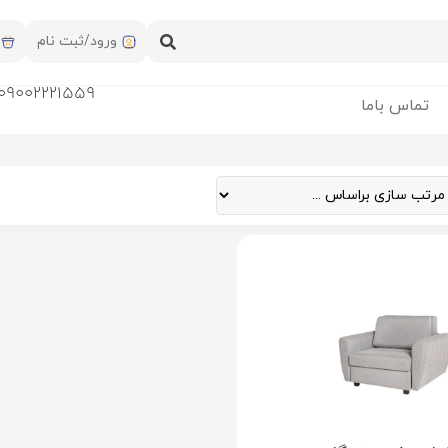
ورود/ثبت نام
09002221559
تماس باما