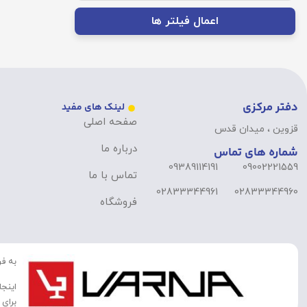
اعمال فیلتر ها
دفتر مرکزی
لینک های مفید
صفحه اصلی
قزوین ، میدان قدس
درباره ما
شماره های تماس
09389114191
09002221559
تماس با ما
02833344961
02833344960
فروشگاه
به فر
اینجا
برای 