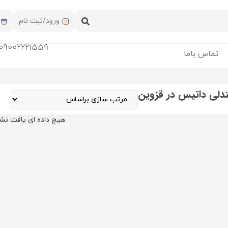
ورود/ثبت نام
09002221559
تماس باما
دلی داتیس در قزوین
هیچ داده ای یافت نش