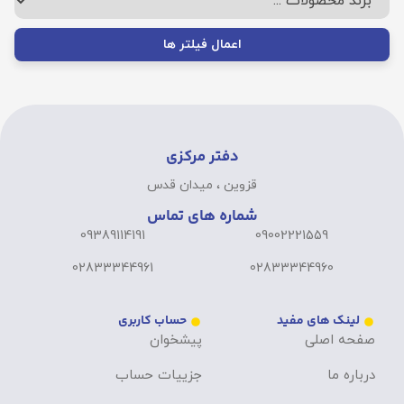
اعمال فیلتر ها
دفتر مرکزی
قزوین ، میدان قدس
شماره های تماس
09389114191
09002221559
02833344961
02833344960
لینک های مفید
حساب کاربری
صفحه اصلی
پیشخوان
درباره ما
جزییات حساب