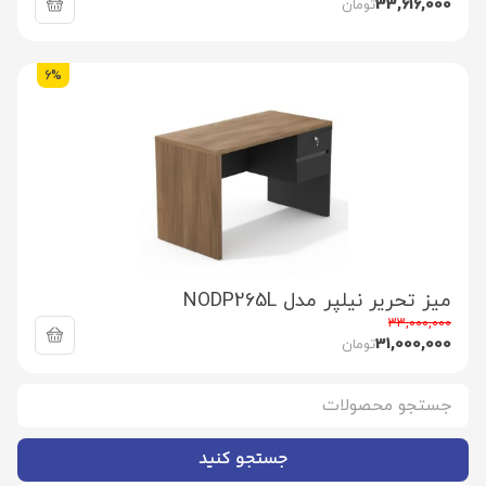
33,616,000
تومان
6%
میز تحریر نیلپر مدل NODP265L
33,000,000
31,000,000
تومان
جستجو کنید