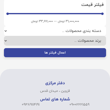
فیلتر قیمت
31,000,000
تومان
—
33,616,000
تومان
اعمال فیلتر ها
دفتر مرکزی
قزوین ، میدان قدس
شماره های تماس
09389114191
09002221559