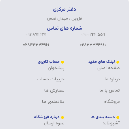
دفتر مرکزی
قزوین ، میدان قدس
شماره های تماس
09389114191
09002221559
02833344961
02833344960
لینک های مفید
حساب کاربری
صفحه اصلی
پیشخوان
درباره ما
جزییات حساب
تماس با ما
سفارش ها
فروشگاه
علاقمندی ها
دسته بندی ها
درباره فروشگاه
آشپزخانه
نحوه ارسال