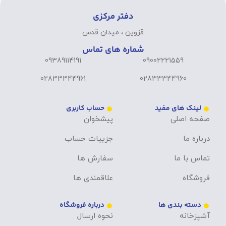
دفتر مرکزی
قزوین ، میدان قدس
شماره های تماس
09389114191
09002221559
02833344961
02833344960
لینک های مفید
حساب کاربری
صفحه اصلی
پیشخوان
درباره ما
جزییات حساب
تماس با ما
سفارش ها
فروشگاه
علاقمندی ها
دسته بندی ها
درباره فروشگاه
آشپزخانه
نحوه ارسال