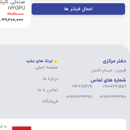
صندلی کارشن
i72GPU
اعمال فیلتر ها
36,960,000
36,200,000
تو
دفتر مرکزی
لینک های مفید
صفحه اصلی
قزوین ، میدان قدس
درباره ما
شماره های تماس
09389114191
09002221559
تماس با ما
02833344961
02833344960
فروشگاه
به فر