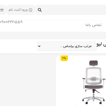
ورود/ثبت نام
09002221559
تماس باما
 لیو
2%