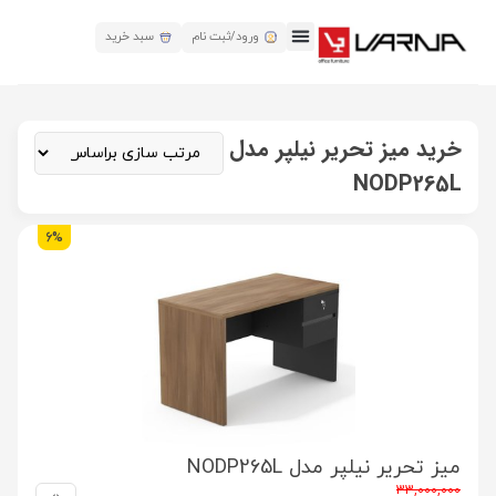
ورود/ثبت نام
سبد خرید
خرید میز تحریر نیلپر مدل
NODP265L
6%
میز تحریر نیلپر مدل NODP265L
33,000,000