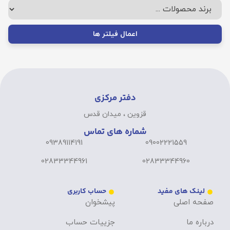
اعمال فیلتر ها
دفتر مرکزی
قزوین ، میدان قدس
شماره های تماس
09389114191
09002221559
02833344961
02833344960
لینک های مفید
حساب کاربری
صفحه اصلی
پیشخوان
درباره ما
جزییات حساب