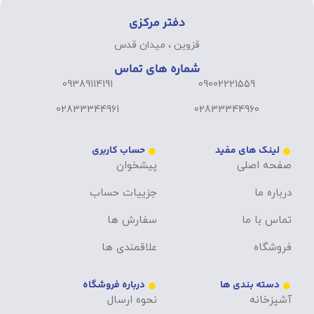
دفتر مرکزی
قزوین ، میدان قدس
شماره های تماس
09389114191
09002221559
02833344961
02833344960
لینک های مفید
حساب کاربری
صفحه اصلی
پیشخوان
درباره ما
جزییات حساب
تماس با ما
سفارش ها
فروشگاه
علاقمندی ها
دسته بندی ها
درباره فروشگاه
آشپزخانه
نحوه ارسال