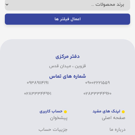
اعمال فیلتر ها
دفتر مرکزی
قزوین ، میدان قدس
شماره های تماس
09389114191
09002221559
02833344961
02833344960
لینک های مفید
حساب کاربری
صفحه اصلی
پیشخوان
درباره ما
جزییات حساب