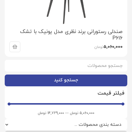
صندلی رستورانی برند نظری مدل یونیک با تشک
P616
5,060,000
تومان
جستجو کنید
فیلتر قیمت
5,060,000
تومان
—
14,729,000
تومان