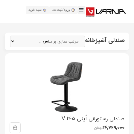
ورود/ثبت نام
سبد خرید
صندلی آشپزخانه
صندلی رستورانی اُپنی V 145
14,729,000
تومان