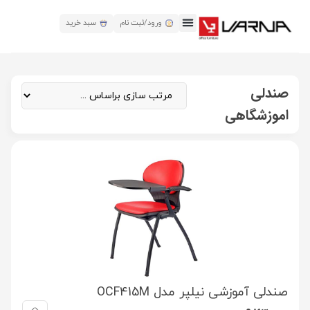
ورود/ثبت نام
سبد خرید
صندلی
اموزشگاهی
صندلی آموزشی نیلپر مدل OCF415M