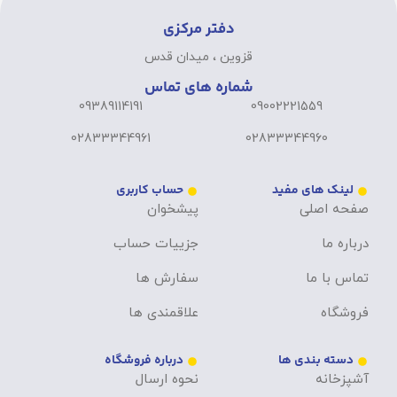
دفتر مرکزی
قزوین ، میدان قدس
شماره های تماس
09389114191
09002221559
02833344961
02833344960
لینک های مفید
حساب کاربری
صفحه اصلی
پیشخوان
درباره ما
جزییات حساب
تماس با ما
سفارش ها
فروشگاه
علاقمندی ها
دسته بندی ها
درباره فروشگاه
آشپزخانه
نحوه ارسال