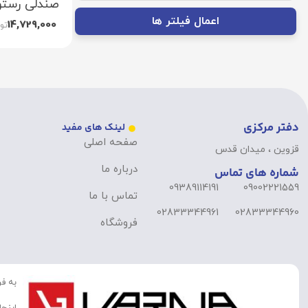
صندلی رستورانی
اعمال فیلتر ها
14,729,000
تو
دفتر مرکزی
لینک های مفید
صفحه اصلی
قزوین ، میدان قدس
درباره ما
شماره های تماس
09389114191
09002221559
تماس با ما
02833344961
02833344960
فروشگاه
به فر
اینجا