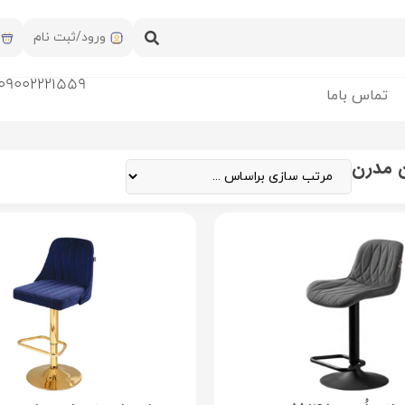
ورود/ثبت نام
09002221559
تماس باما
 مدرن