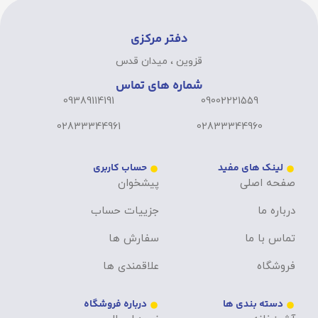
دفتر مرکزی
قزوین ، میدان قدس
شماره های تماس
09389114191
09002221559
02833344961
02833344960
لینک های مفید
حساب کاربری
صفحه اصلی
پیشخوان
درباره ما
جزییات حساب
تماس با ما
سفارش ها
فروشگاه
علاقمندی ها
دسته بندی ها
درباره فروشگاه