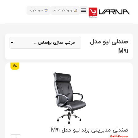
ورود/ثبت نام
سبد خرید
صندلی لیو مدل
M91
1%
صندلی مدیریتی برند لیو مدل M91
57,420,000