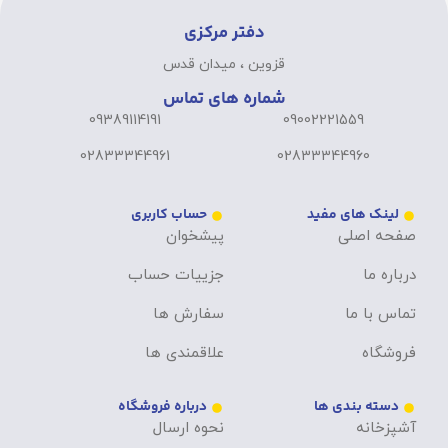
دفتر مرکزی
قزوین ، میدان قدس
شماره های تماس
09389114191
09002221559
02833344961
02833344960
لینک های مفید
حساب کاربری
صفحه اصلی
پیشخوان
درباره ما
جزییات حساب
تماس با ما
سفارش ها
فروشگاه
علاقمندی ها
دسته بندی ها
درباره فروشگاه
آشپزخانه
نحوه ارسال