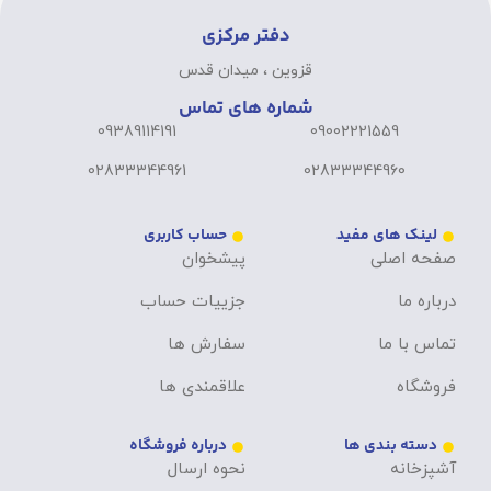
دفتر مرکزی
قزوین ، میدان قدس
شماره های تماس
09389114191
09002221559
02833344961
02833344960
لینک های مفید
حساب کاربری
صفحه اصلی
پیشخوان
درباره ما
جزییات حساب
تماس با ما
سفارش ها
فروشگاه
علاقمندی ها
دسته بندی ها
درباره فروشگاه
آشپزخانه
نحوه ارسال