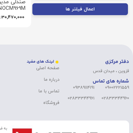
صندلی مدیر
NOCM969M
اعمال فیلتر ها
30,470,000
ت
دفتر مرکزی
لینک های مفید
صفحه اصلی
قزوین ، میدان قدس
درباره ما
شماره های تماس
09389114191
09002221559
تماس با ما
02833344961
02833344960
فروشگاه
به فر