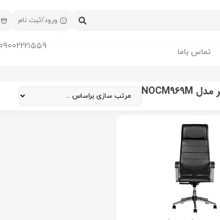
ورود/ثبت نام
09002221559
تماس باما
 NOCM969M