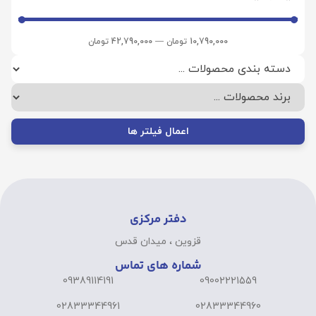
10,790,000
تومان
—
42,790,000
تومان
اعمال فیلتر ها
دفتر مرکزی
قزوین ، میدان قدس
شماره های تماس
09389114191
09002221559
02833344961
02833344960