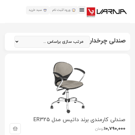
ورود/ثبت نام
سبد خرید
صندلی چرخدار
صندلی کارمندی برند داتیس مدل ER325
10,790,000
تومان