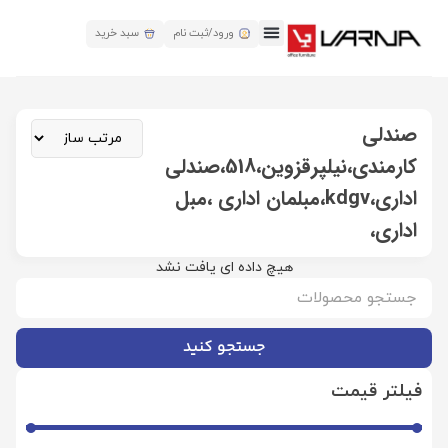
ورود/ثبت نام
سبد خرید
صندلی
کارمندی،نیلپرقزوین،518،صندلی
اداری،kdgv،مبلمان اداری ،مبل
اداری،
هیچ داده ای یافت نشد
جستجو کنید
فیلتر قیمت