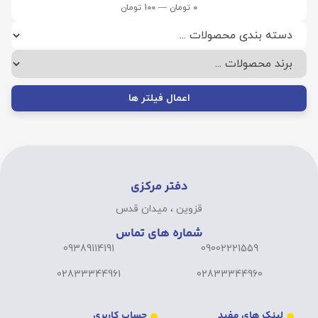
0
تومان
—
100
تومان
اعمال فیلتر ها
دفتر مرکزی
قزوین ، میدان قدس
شماره های تماس
09389114191
09002221559
02833344961
02833344960
لینک های مفید
حساب کاربری