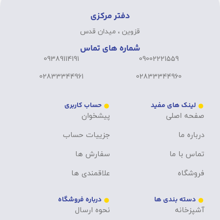
دفتر مرکزی
قزوین ، میدان قدس
شماره های تماس
09389114191
09002221559
02833344961
02833344960
لینک های مفید
حساب کاربری
صفحه اصلی
پیشخوان
درباره ما
جزییات حساب
تماس با ما
سفارش ها
فروشگاه
علاقمندی ها
دسته بندی ها
درباره فروشگاه
آشپزخانه
نحوه ارسال