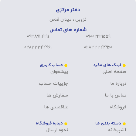
دفتر مرکزی
قزوین ، میدان قدس
شماره های تماس
09389114191
09002221559
02833344961
02833344960
لینک های مفید
حساب کاربری
صفحه اصلی
پیشخوان
درباره ما
جزییات حساب
تماس با ما
سفارش ها
فروشگاه
علاقمندی ها
دسته بندی ها
درباره فروشگاه
آشپزخانه
نحوه ارسال