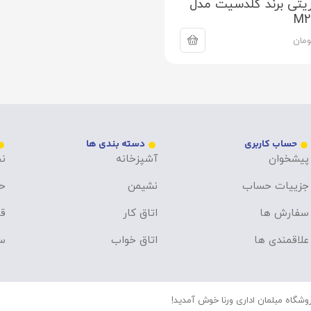
یتی برند گلدسیت مدل
ومان
حساب کاربری
دسته بندی ها
پیشخوان
آشپزخانه
نح
جزییات حساب
نشیمن
ح
سفارش ها
اتاق کار
قو
علاقمندی ها
اتاق خواب
سو
وشگاه مبلمان اداری ورنا خوش آمدید!