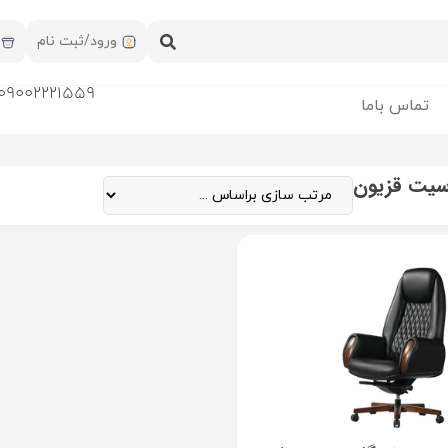
ورود/ثبت نام
09002221559
تماس باما
سیت قزیون