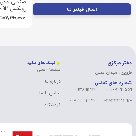
صندلی مدیر
رولکس M2092
اعمال فیلتر ها
107,690,000
ت
دفتر مرکزی
لینک های مفید
صفحه اصلی
قزوین ، میدان قدس
درباره ما
شماره های تماس
09389114191
09002221559
تماس با ما
02833344961
02833344960
فروشگاه
به فر