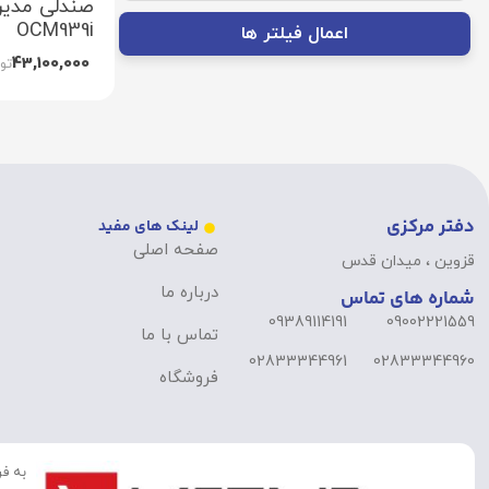
صندلی مدیری
OCM939i
اعمال فیلتر ها
43,100,000
تو
دفتر مرکزی
لینک های مفید
صفحه اصلی
قزوین ، میدان قدس
درباره ما
شماره های تماس
09389114191
09002221559
تماس با ما
02833344961
02833344960
فروشگاه
به فر