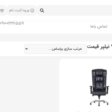
ورود/ثبت نام
09002221559
تماس باما