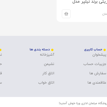
تی برند نیلپر مدل
مان
حساب کاربری
دسته بندی ها
پیشخوان
آشپزخانه
نح
جزییات حساب
نشیمن
ح
سفارش ها
اتاق کار
قو
علاقمندی ها
اتاق خواب
سو
وشگاه مبلمان اداری ورنا خوش آمدید!