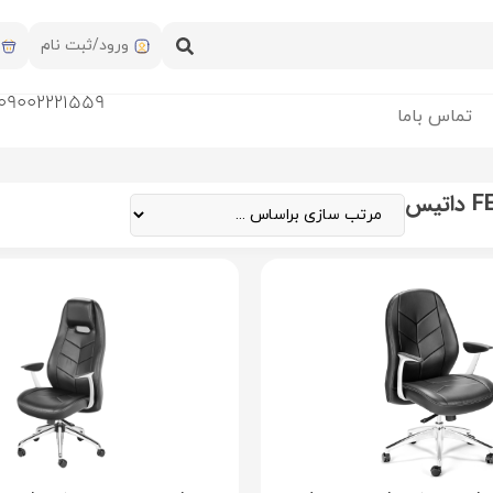
ورود/ثبت نام
09002221559
تماس باما