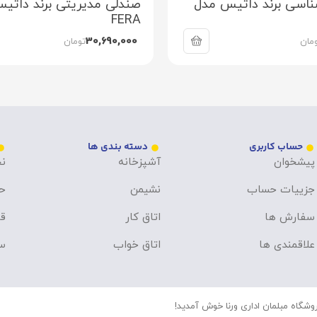
ناسی برند داتیس مدل
صندلی مدیریتی برند داتی
FERA
30,690,000
مان
تومان
حساب کاربری
دسته بندی ها
پیشخوان
آشپزخانه
نح
جزییات حساب
نشیمن
ح
سفارش ها
اتاق کار
قو
علاقمندی ها
اتاق خواب
سو
وشگاه مبلمان اداری ورنا خوش آمدید!