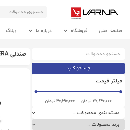
صفحه اصلی
فروشگاه
درباره ما
وبلاگ
صندلی FERA داتیس
جستجو کنید
فیلتر قیمت
27,940,000
تومان
—
30,690,000
تومان