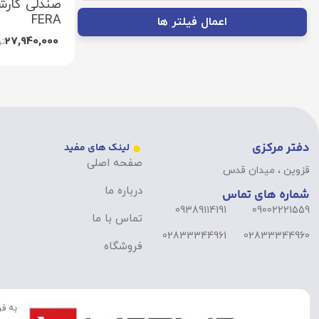
صندلی کارش
FERA
اعمال فیلتر ها
27,940,000
تو
دفتر مرکزی
لینک های مفید
صفحه اصلی
قزوین ، میدان قدس
درباره ما
شماره های تماس
09389114191
09002221559
تماس با ما
02833344961
02833344960
فروشگاه
به فر