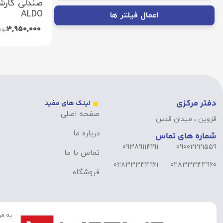
صندلی کارش
ALDO
اعمال فیلتر ها
3,950,000
توم
دفتر مرکزی
لینک های مفید
صفحه اصلی
قزوین ، میدان قدس
درباره ما
شماره های تماس
09389114191
09002221559
تماس با ما
02833344961
02833344960
فروشگاه
به فر