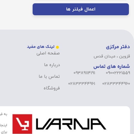
اعمال فیلتر ها
دفتر مرکزی
لینک های مفید
صفحه اصلی
قزوین ، میدان قدس
درباره ما
شماره های تماس
09389114191
09002221559
تماس با ما
02833344961
02833344960
فروشگاه
به فر
اینجا
برای 