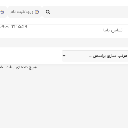
ورود/ثبت نام
09002221559
تماس باما
هیچ داده ای یافت نش