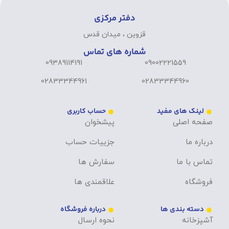
دفتر مرکزی
قزوین ، میدان قدس
شماره های تماس
09389114191
09002221559
02833344961
02833344960
لینک های مفید
حساب کاربری
صفحه اصلی
پیشخوان
درباره ما
جزییات حساب
تماس با ما
سفارش ها
فروشگاه
علاقمندی ها
دسته بندی ها
درباره فروشگاه
آشپزخانه
نحوه ارسال