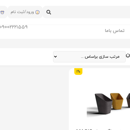
ورود/ثبت نام
09002221559
تماس باما
ن
1%