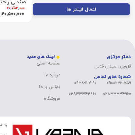
صندلی راحتی ب
20,753,000
اعمال فیلتر ها
20,500,000
ت
دفتر مرکزی
لینک های مفید
صفحه اصلی
قزوین ، میدان قدس
درباره ما
شماره های تماس
09389114191
09002221559
تماس با ما
02833344961
02833344960
فروشگاه
به فر