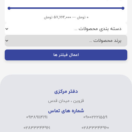
0
تومان
—
57,662,000
تومان
اعمال فیلتر ها
دفتر مرکزی
قزوین ، میدان قدس
شماره های تماس
09389114191
09002221559
02833344961
02833344960