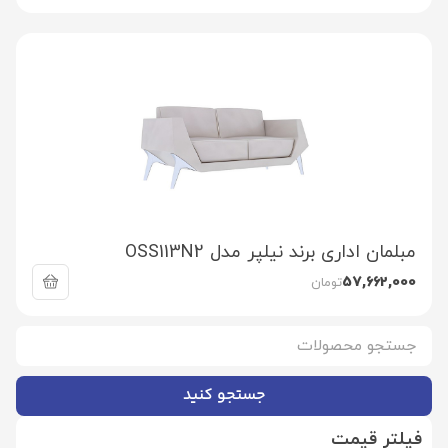
مبلمان اداری برند نیلپر مدل OSS113N2
57,662,000
تومان
جستجو کنید
فیلتر قیمت