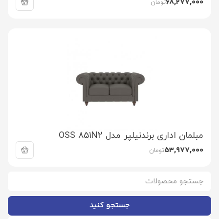
68,277,000
تومان
مبلمان اداری برندنیلپر مدل OSS 851N2
53,977,000
تومان
جستجو کنید