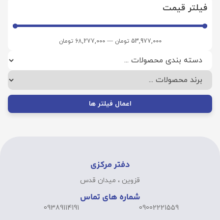
فیلتر قیمت
53,977,000
تومان
—
68,277,000
تومان
اعمال فیلتر ها
دفتر مرکزی
قزوین ، میدان قدس
شماره های تماس
09389114191
09002221559